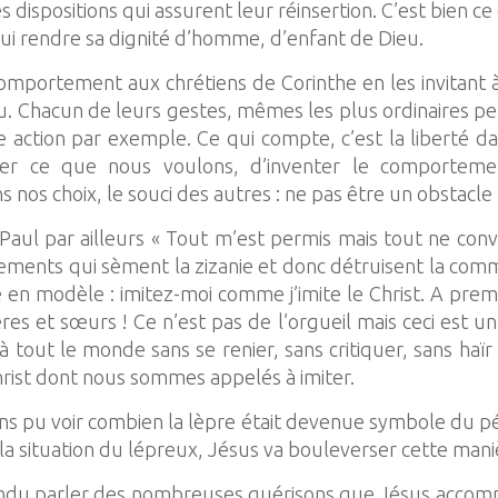
 dispositions qui assurent leur réinsertion. C’est bien ce
lui rendre sa dignité d’homme, d’enfant de Dieu.
comportement aux chrétiens de Corinthe en les invitant
ieu. Chacun de leurs gestes, mêmes les plus ordinaires 
 action par exemple. Ce qui compte, c’est la liberté d
nger ce que nous voulons, d’inventer le comporteme
 nos choix, le souci des autres : ne pas être un obstacle
t Paul par ailleurs « Tout m’est permis mais tout ne conv
tements qui sèment la zizanie et donc détruisent la co
e en modèle : imitez-moi comme j’imite le Christ. A pre
 et sœurs ! Ce n’est pas de l’orgueil mais ceci est un 
er à tout le monde sans se renier, sans critiquer, sans ha
hrist dont nous sommes appelés à imiter.
ons pu voir combien la lèpre était devenue symbole du 
 la situation du lépreux, Jésus va bouleverser cette maniè
endu parler des nombreuses guérisons que Jésus accomplis