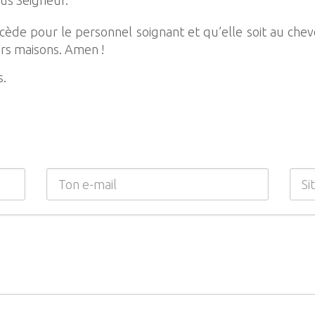
ous Seigneur.
de pour le personnel soignant et qu’elle soit au che
urs maisons. Amen !
s.