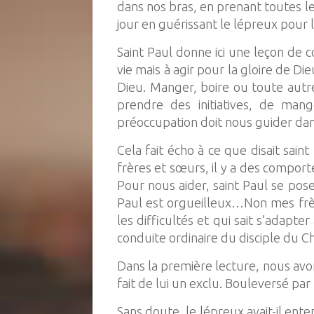
dans nos bras, en prenant toutes les
jour en guérissant le lépreux pour 
Saint Paul donne ici une leçon de 
vie mais à agir pour la gloire de D
Dieu. Manger, boire ou toute autre
prendre des initiatives, de ma
préoccupation doit nous guider dans
Cela fait écho à ce que disait sain
frères et sœurs, il y a des compor
Pour nous aider, saint Paul se pos
Paul est orgueilleux…Non mes frères
les difficultés et qui sait s’adapt
conduite ordinaire du disciple du C
Dans la première lecture, nous av
fait de lui un exclu. Bouleversé par
Sans doute, le lépreux avait-il ent