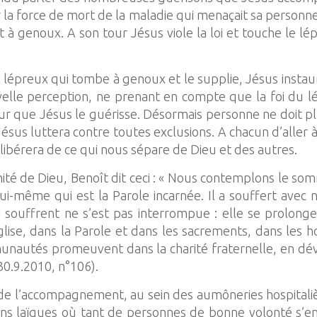
 la force de mort de la maladie qui menaçait sa personne.
à genoux. A son tour Jésus viole la loi et touche le lé
 lépreux qui tombe à genoux et le supplie, Jésus insta
elle perception, ne prenant en compte que la foi du lé
 pour que Jésus le guérisse. Désormais personne ne doit p
sus luttera contre toutes exclusions. A chacun d’aller à 
libérera de ce qui nous sépare de Dieu et des autres.
té de Dieu, Benoît dit ceci : « Nous contemplons le som
-même qui est la Parole incarnée. Il a souffert avec n
 souffrent ne s’est pas interrompue : elle se prolonge
l’Église, dans la Parole et dans les sacrements, dans le
unautés promeuvent dans la charité fraternelle, en dévoi
0.9.2010, n°106).
in de l’accompagnement, au sein des aumôneries hospital
ons laïques où tant de personnes de bonne volonté s’e