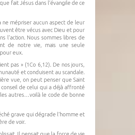
 que fait Jésus dans l’évangile de ce
 à ne mépriser aucun aspect de leur
peuvent être vécus avec Dieu et pour
ans l’action. Nous sommes libres de
nt de notre vie, mais une seule
 pour eux.
ient pas » (1Co 6,12). De nos jours,
mmunauté et conduisent au scandale.
mière vue, on peut penser que Saint
conseil de celui qui a déjà affronté
ïr les autres…voilà le code de bonne
péché grave qui dégrade l’homme et
re de voir.
sait. Il pensait que la force de vie