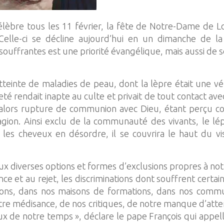
célèbre tous les 11 février, la fête de Notre-Dame de Lo
elle-ci se décline aujourd’hui en un dimanche de la
ffrantes est une priorité évangélique, mais aussi de se
einte de maladies de peau, dont la lèpre était une vérit
eté rendait inapte au culte et privait de tout contact av
iait alors rupture de communion avec Dieu, étant perçu 
agion. Ainsi exclu de la communauté des vivants, le l
les cheveux en désordre, il se couvrira le haut du visa
ux diverses options et formes d’exclusions propres à not
ence et au rejet, les discriminations dont souffrent cert
ions, dans nos maisons de formations, dans nos commun
notre médisance, de nos critiques, de notre manque d’atte
x de notre temps », déclare le pape François qui appelle